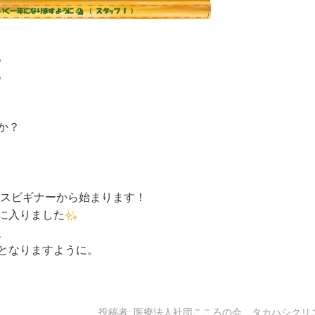
。
。
か？
ンスビギナーから始まります！
に入りました
、
となりますように。
投稿者:
医療法人社団こころの会 タカハシクリ