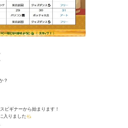
。
。
か？
ンスビギナーから始まります！
に入りました
、